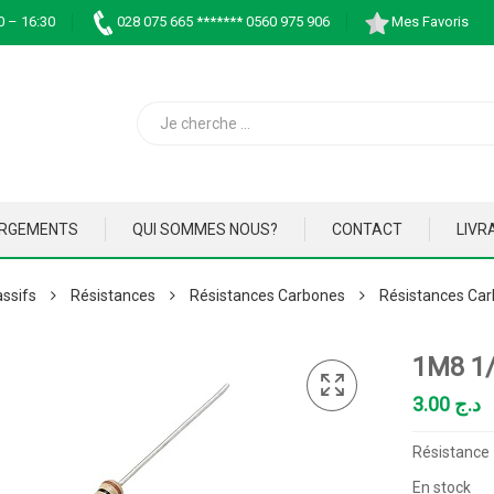
0 – 16:30
028 075 665 ******* 0560 975 906
Mes Favoris
ARGEMENTS
QUI SOMMES NOUS?
CONTACT
LIVR
ssifs
Résistances
Résistances Carbones
Résistances Car
1M8 1
3.00
د.ج
Résistance
En stock