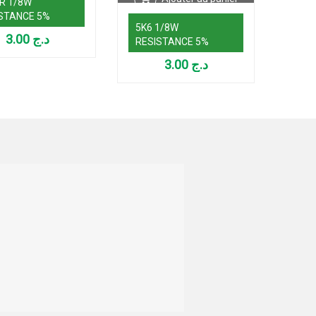
R 1/8W
STANCE 5%
5K6 1/8W
27K
3.00
د.ج
RESISTANCE 5%
RES
3.00
د.ج