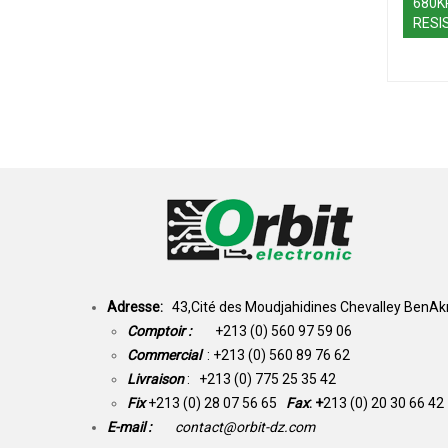
680K
RESI
Adresse:
43,Cité des Moudjahidines Chevalley BenAkn
Comptoir :
+213 (0) 560 97 59 06
Commercial
: +213 (0) 560 89 76 62
Livraison
: +213 (0) 775 25 35 42
Fix
+213 (0) 28 07 56 65
Fax
: +
213 (0) 20 30 66 42
E-mail :
contact@orbit-dz.com