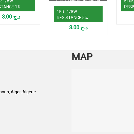
R 1/8W
510K
STANCE 1%
RESI
1KR -1/8W
3.00
د.ج
RESISTANCE 5%
3.00
د.ج
MAP
oun, Alger, Algérie