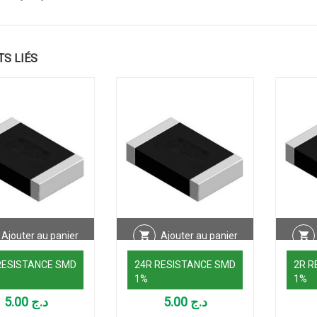
TS LIÉS
Ajouter au panier
Ajouter au panier
RESISTANCE SMD
24R RESISTANCE SMD
2R R
1%
1%
5.00
د.ج
5.00
د.ج