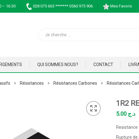
0 – 16:30
028 075 665 ******* 0560 975 906
Mes Favoris
ARGEMENTS
QUI SOMMES NOUS?
CONTACT
LIVR
ssifs
Résistances
Résistances Carbones
Résistances Car
1R2 R
5.00
د.ج
Resistance
Rupture de 