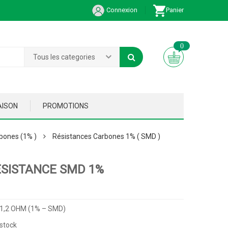
Connexion
Panier
0
Tous les categories
AISON
PROMOTIONS
bones (1% )
Résistances Carbones 1% ( SMD )
ESISTANCE SMD 1%
 1,2 OHM (1% – SMD)
stock