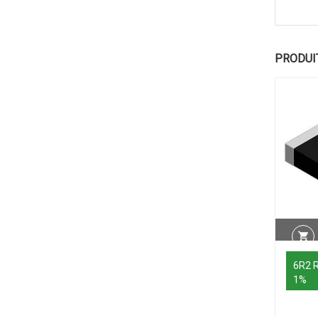
PRODUI
6R2 
1%