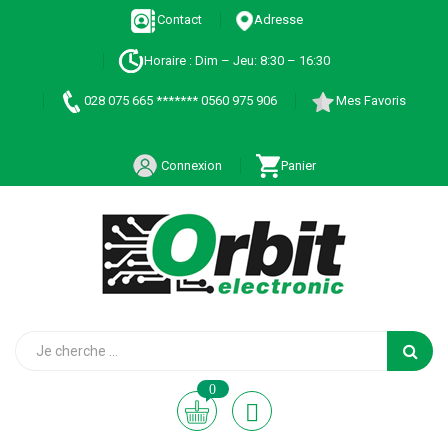
Contact
Adresse
Horaire : Dim – Jeu: 8:30 – 16:30
028 075 665 ******* 0560 975 906
Mes Favoris
Connexion
Panier
0