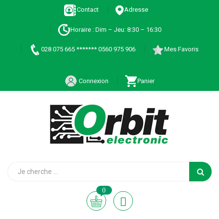
Contact
Adresse
Horaire : Dim – Jeu: 8:30 – 16:30
028 075 665 ******* 0560 975 906
Mes Favoris
Connexion
Panier
0