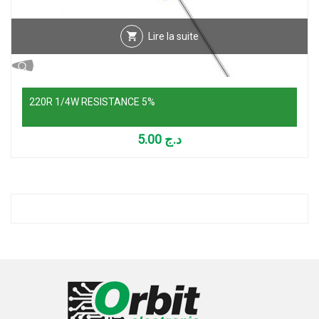
Lire la suite
220R 1/4W RESISTANCE 5%
5.00
د.ج