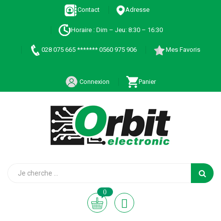
Contact
Adresse
Horaire : Dim – Jeu: 8:30 – 16:30
028 075 665 ******* 0560 975 906
Mes Favoris
Connexion
Panier
0