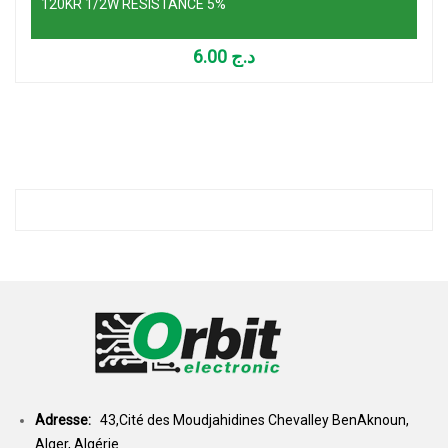
120KR 1/2W RESISTANCE 5%
6.00
د.ج
Adresse:
43,Cité des Moudjahidines Chevalley BenAknoun,
Alger, Algérie