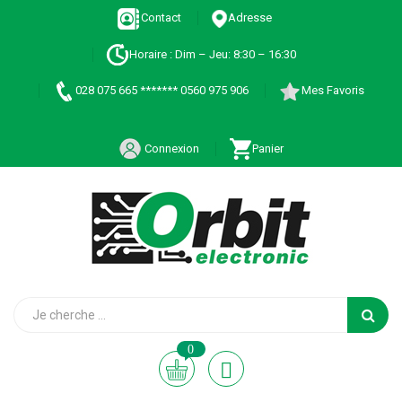
Contact
Adresse
Horaire : Dim – Jeu: 8:30 – 16:30
028 075 665 ******* 0560 975 906
Mes Favoris
Connexion
Panier
0