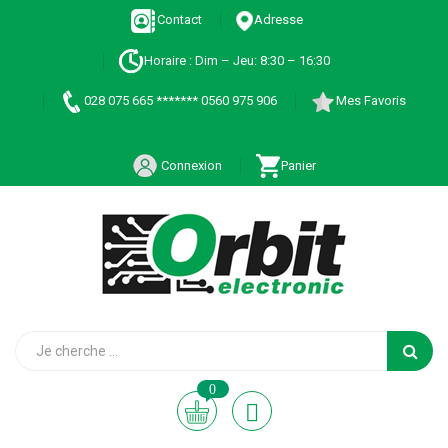
Contact
Adresse
Horaire : Dim – Jeu: 8:30 – 16:30
028 075 665 ******* 0560 975 906
Mes Favoris
Connexion
Panier
0