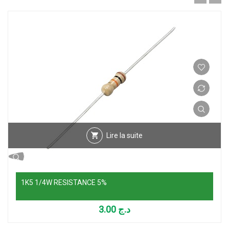
Lire la suite
1K5 1/4W RESISTANCE 5%
3.00
د.ج