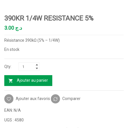
390KR 1/4W RESISTANCE 5%
3.00
د.ج
Résistance 390kΩ (5% – 1/4W)
En stock
Ajouter au panier
Ajouter aux favoris
Comparer
EAN:
N/A
UGS :
4580