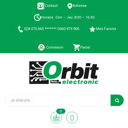
Contact
Adresse
Horaire : Dim – Jeu: 8:30 – 16:30
028 075 665 ******* 0560 975 906
Mes Favoris
Connexion
Panier
0