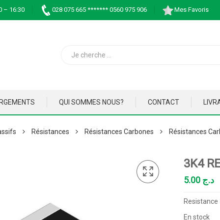
0 – 16:30
028 075 665 ******* 0560 975 906
Mes Favoris
ARGEMENTS
QUI SOMMES NOUS?
CONTACT
LIVR
ssifs
Résistances
Résistances Carbones
Résistances Car
3K4 R
5.00
د.ج
Resistance
En stock