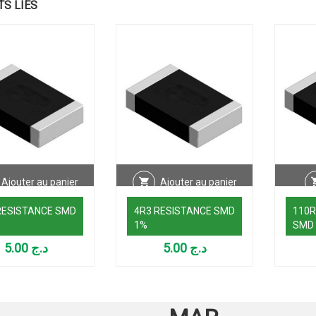
TS LIÉS
Ajouter au panier
Ajouter au panier
RESISTANCE SMD
4R3 RESISTANCE SMD
110R
1%
SMD
5.00
د.ج
5.00
د.ج