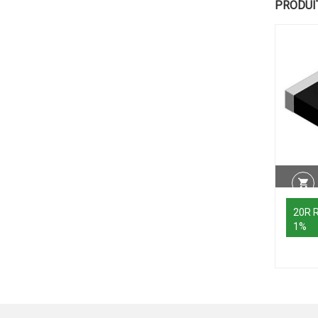
PRODUI
20R 
1%