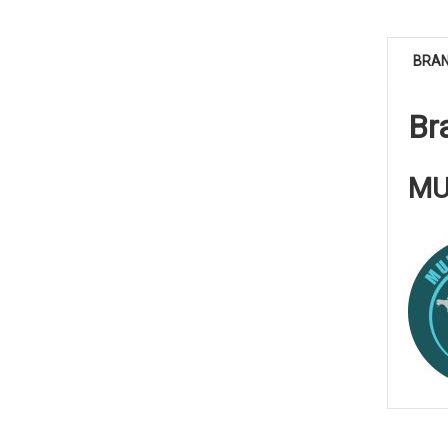
BRA
Br
MU