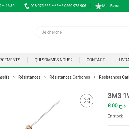
0 – 16:30
028 075 665 ******* 0560 975 906
Mes Favoris
ARGEMENTS
QUI SOMMES NOUS?
CONTACT
LIVR
ssifs
Résistances
Résistances Carbones
Résistances Car
3M3 1
8.00
د.ج
En stock