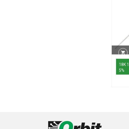
18K 
5%