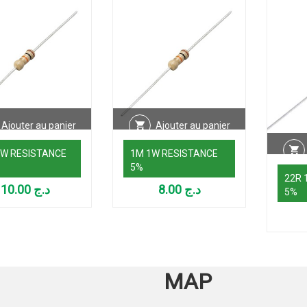
Ajouter au panier
Ajouter au panier
1W RESISTANCE
1M 1W RESISTANCE
5%
22R 
10.00
د.ج
8.00
د.ج
5%
MAP