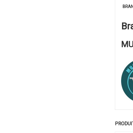
BRA
Br
MU
PRODUI