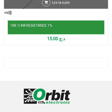
Lire la suite
10K 1/4W RESISTANCE 1%
15.00
د.ج