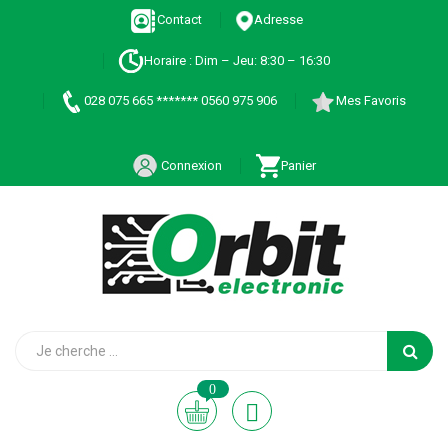
Contact
Adresse
Horaire : Dim – Jeu: 8:30 – 16:30
028 075 665 ******* 0560 975 906
Mes Favoris
Connexion
Panier
0