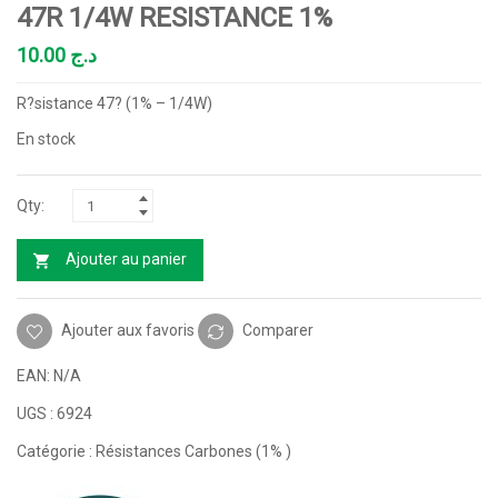
47R 1/4W RESISTANCE 1%
10.00
د.ج
R?sistance 47? (1% – 1/4W)
En stock
Ajouter au panier
Ajouter aux favoris
Comparer
EAN:
N/A
UGS :
6924
Catégorie :
Résistances Carbones (1% )