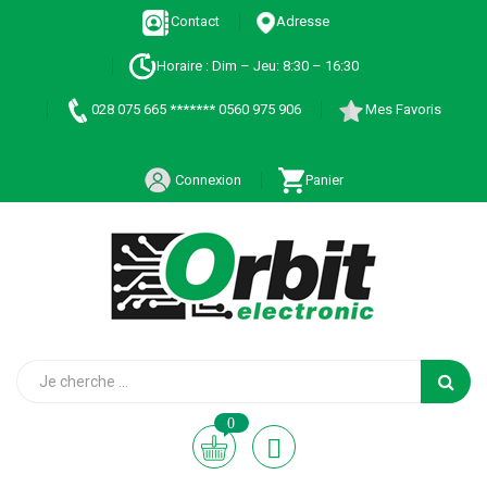
Contact
Adresse
Horaire : Dim – Jeu: 8:30 – 16:30
028 075 665 ******* 0560 975 906
Mes Favoris
Connexion
Panier
0