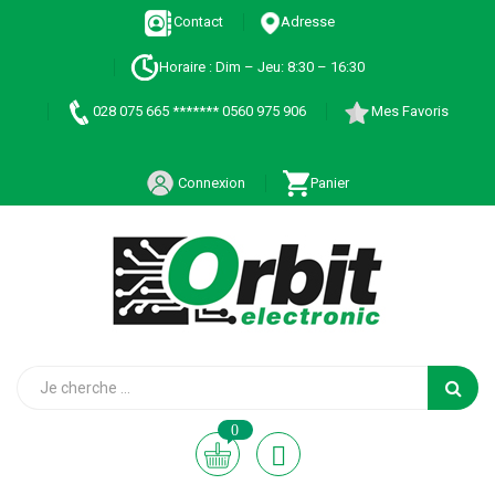
Contact
Adresse
Horaire : Dim – Jeu: 8:30 – 16:30
028 075 665 ******* 0560 975 906
Mes Favoris
Connexion
Panier
0