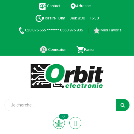
Contact
Adresse
Horaire : Dim – Jeu: 8:30 – 16:30
028 075 665 ******* 0560 975 906
Mes Favoris
Connexion
Panier
0