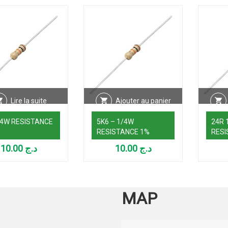
Lire la suite
Ajouter au panier
/4W RESISTANCE
5K6 – 1/4W
24R 
RESISTANCE 1%
RESI
10.00
د.ج
10.00
د.ج
MAP