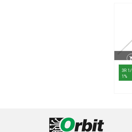
3R 1
1%