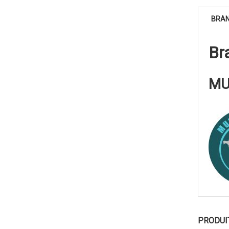
BRA
Br
MU
PRODUI