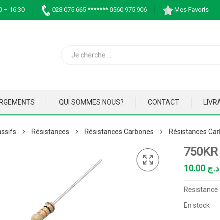
0 – 16:30
028 075 665 ******* 0560 975 906
Mes Favoris
ARGEMENTS
QUI SOMMES NOUS?
CONTACT
LIVR
ssifs
Résistances
Résistances Carbones
Résistances Car
750KR
10.00
د.ج
Resistance
En stock