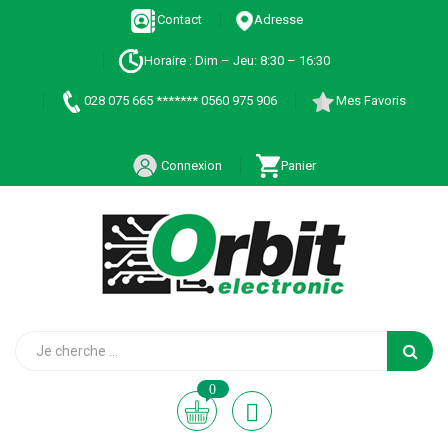
Contact
Adresse
Horaire : Dim – Jeu: 8:30 – 16:30
028 075 665 ******* 0560 975 906
Mes Favoris
Connexion
Panier
0