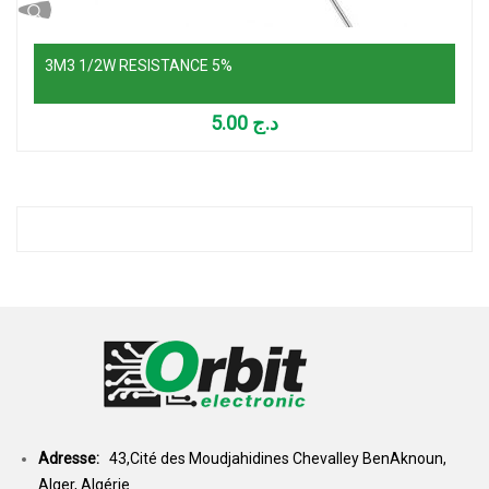
3M3 1/2W RESISTANCE 5%
5.00
د.ج
Adresse:
43,Cité des Moudjahidines Chevalley BenAknoun,
Alger, Algérie