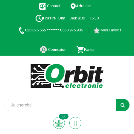
Contact
Adresse
Horaire : Dim – Jeu: 8:30 – 16:30
028 075 665 ******* 0560 975 906
Mes Favoris
Connexion
Panier
0