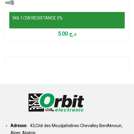
5K6 1/2W RESISTANCE 5%
5.00
د.ج
Adresse:
43,Cité des Moudjahidines Chevalley BenAknoun,
Alger, Algérie