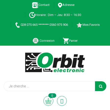
Contact
Adresse
Horaire : Dim – Jeu: 8:30 – 16:30
028 075 665 ******* 0560 975 906
Mes Favoris
Connexion
Panier
0