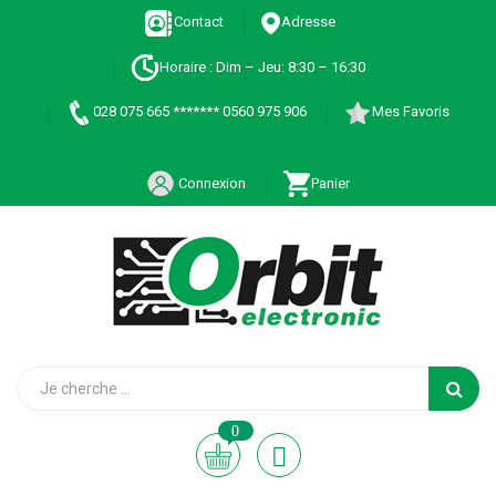
Contact
Adresse
Horaire : Dim – Jeu: 8:30 – 16:30
028 075 665 ******* 0560 975 906
Mes Favoris
Connexion
Panier
0