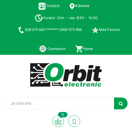
Contact
Adresse
Horaire : Dim – Jeu: 8:30 – 16:30
028 075 665 ******* 0560 975 906
Mes Favoris
Connexion
Panier
0