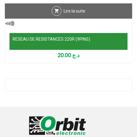
Lire la suite
RESEAU DE RESISTANCES 220R (9PINS)
20.00
د.ج