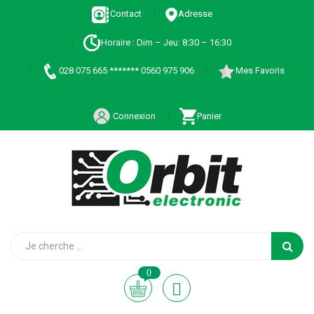
Contact
Adresse
Horaire : Dim – Jeu: 8:30 – 16:30
028 075 665 ******* 0560 975 906
Mes Favoris
Connexion
Panier
0