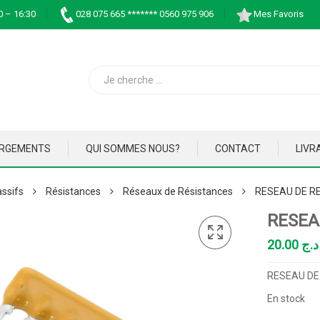
0 – 16:30
028 075 665 ******* 0560 975 906
Mes Favoris
ARGEMENTS
QUI SOMMES NOUS?
CONTACT
LIVR
ssifs
Résistances
Réseaux de Résistances
RESEAU DE RE
RESEA
20.00
د.ج
RESEAU DE 
En stock