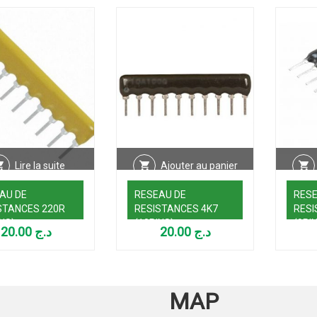
Lire la suite
Ajouter au panier
AU DE
RESEAU DE
RESE
STANCES 220R
RESISTANCES 4K7
RESI
NS)
(10PINS)
(9PI
20.00
د.ج
20.00
د.ج
MAP