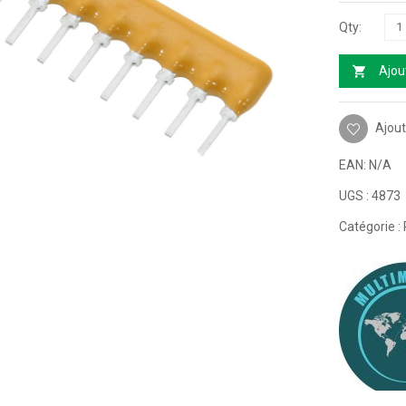
Ajou
Ajout
EAN:
N/A
UGS :
4873
Catégorie :