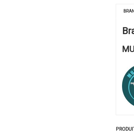
BRA
Br
MU
PRODUI