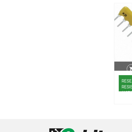
RESE
RESI
(10PI