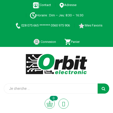
Contact
Adresse
Horaire : Dim – Jeu: 8:30 – 16:30
028 075 665 ******* 0560 975 906
Mes Favoris
Connexion
Panier
0