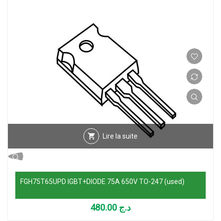
Lire la suite
FGH75T65UPD IGBT+DIODE 75A 650V TO-247 (used)
480.00
د.ج