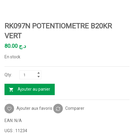
RK097N POTENTIOMETRE B20KR
VERT
80.00
د.ج
En stock
Ajouter au panier
Ajouter aux favoris
Comparer
EAN:
N/A
UGS :
11234