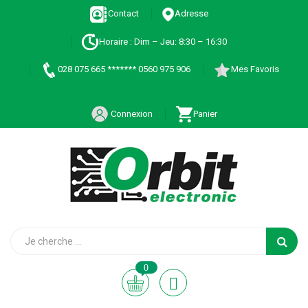
Contact
Adresse
Horaire : Dim – Jeu: 8:30 – 16:30
028 075 665 ******* 0560 975 906
Mes Favoris
Connexion
Panier
0