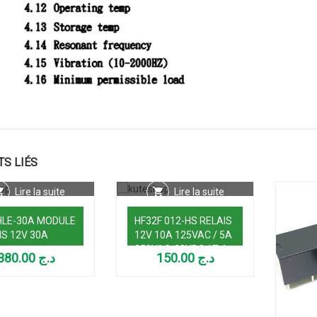
TS LIÉS
Lire la suite
Lire la suite
LE-30A MODULE
HF32F 012-HS RELAIS
IS 12V 30A
12V 10A 125VAC / 5A
250VAC-30VDC 1T 4
380.00
د.ج
150.00
د.ج
PATTES