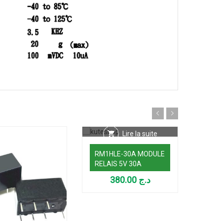
Lire la suite
RM1HLE-30A MODULE
RELAIS 5V 30A
380.00
د.ج