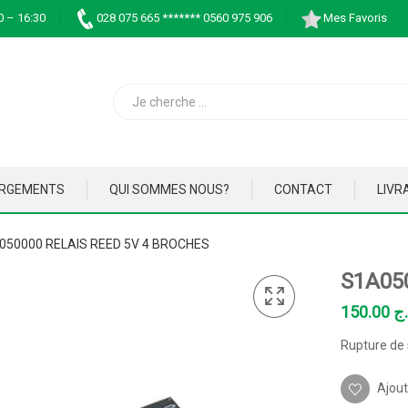
0 – 16:30
028 075 665 ******* 0560 975 906
Mes Favoris
ARGEMENTS
QUI SOMMES NOUS?
CONTACT
LIVR
050000 RELAIS REED 5V 4 BROCHES
S1A05
150.00
.ج
Rupture de 
Ajout