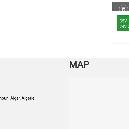
G5V-
24V 
PM
MAP
oun, Alger, Algérie