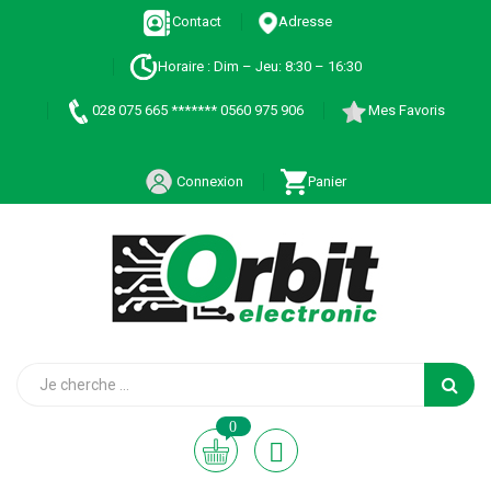
Contact
Adresse
Horaire : Dim – Jeu: 8:30 – 16:30
028 075 665 ******* 0560 975 906
Mes Favoris
Connexion
Panier
0