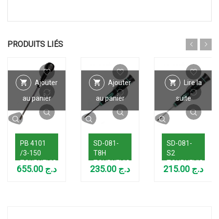
PRODUITS LIÉS
Ajouter
Ajouter
Lire la
au panier
au panier
suite
PB 4101
SD-081-
SD-081-
/3-150
T8H
S2
TOURNEVIS
TOURNEVIS
TOURNEVIS
655.00
د.ج
235.00
د.ج
215.00
د.ج
FRANCAIS
PRECISION
DE
DIM:
ETOILE
PRECISION
0,8*6*150MM
T8H