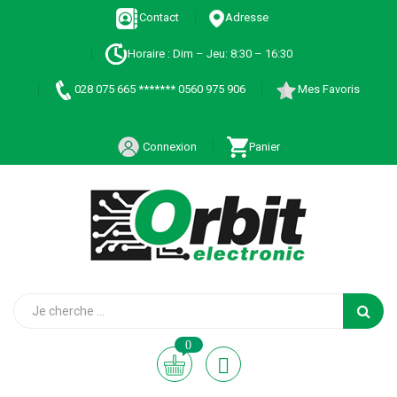
Contact
Adresse
Horaire : Dim – Jeu: 8:30 – 16:30
028 075 665 ******* 0560 975 906
Mes Favoris
Connexion
Panier
0