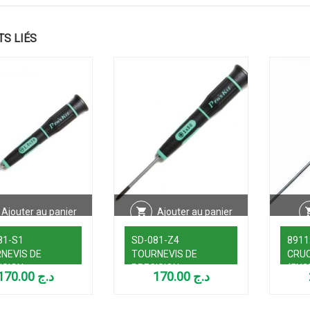
TS LIÉS
Ajouter au panier
Ajouter au panier
81-S1
SD-081-Z4
8911
NEVIS DE
TOURNEVIS DE
CRU
ISION
PRECISION
(5X
170.00
د.ج
170.00
د.ج