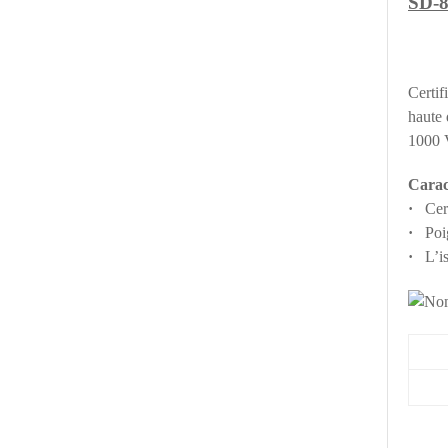
SD-8
Certif
haute 
1000
Carac
·
Certi
·
Poign
·
L’iso