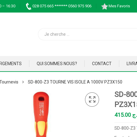
0 – 16:30
028 075 665 ******* 0560 975 906
Mes Favoris
ARGEMENTS
QUI SOMMES NOUS?
CONTACT
LIVR
Tournevis
SD-800-Z3 TOURNE VIS ISOLE A 1000V PZ3X150
SD-800
PZ3X1
415.00
.ج
SD-800-Z3 