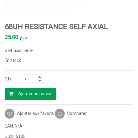
68UH RESISTANCE SELF AXIAL
25.00
د.ج
Self axial 68uH
En stock
Ajouter au panier
Ajouter aux favoris
Comparer
EAN:
N/A
UGS :
5105