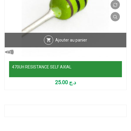
Ajouter au panier
470UH RESISTANCE SELF AXIAL
25.00
د.ج