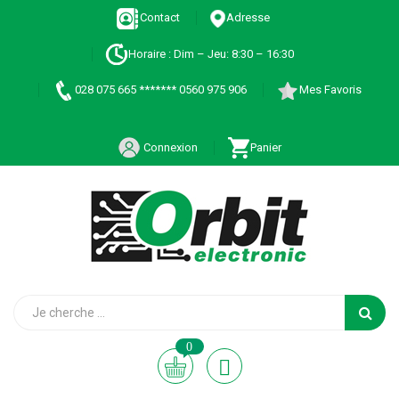
Contact
Adresse
Horaire : Dim – Jeu: 8:30 – 16:30
028 075 665 ******* 0560 975 906
Mes Favoris
Connexion
Panier
0