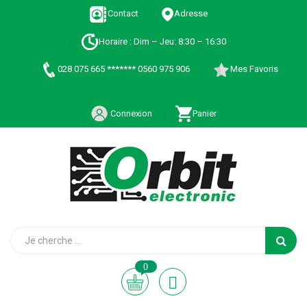
Contact
Adresse
Horaire : Dim – Jeu: 8:30 – 16:30
028 075 665 ******* 0560 975 906
Mes Favoris
Connexion
Panier
0