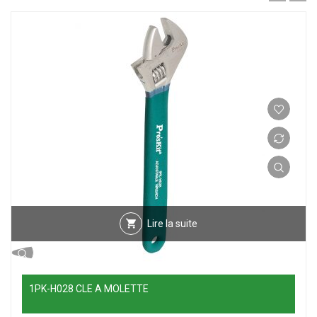
Lire la suite
1PK-H028 CLE A MOLETTE