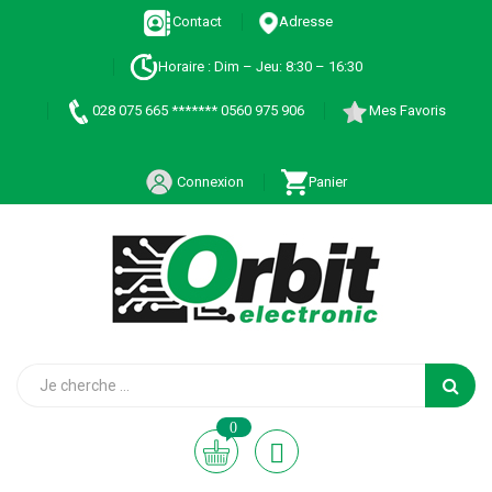
Contact
Adresse
Horaire : Dim – Jeu: 8:30 – 16:30
028 075 665 ******* 0560 975 906
Mes Favoris
Connexion
Panier
0