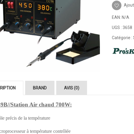
Ajout
EAN:
N/A
UGS :
3658
Catégorie :
RIPTION
BRAND
AVIS (0)
9B//Station Air chaud 700W:
le précis de la température
roprocesseur à température contrôlée