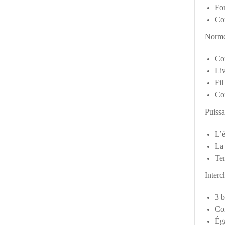
Fon
Con
Norme 
Co
Li
Fil
Con
Puissa
L’é
La 
Tem
Interc
3 b
Con
Éga