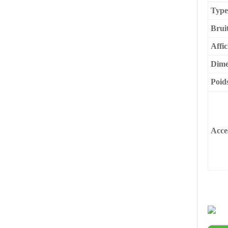
Type
Brui
Affi
Dime
Poid
Acce