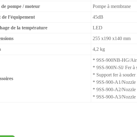
 de pompe / moteur
Pompe à membrane
t de l’équipement
45dB
chage de la température
LED
nsions
255 x190 x140 mm
s
4,2 kg
* 9SS-900NB-HG/Ai
* 9SS-900N-SI/ Fer à
* Support fer à souder
ssoires
* 9SS-900-A1/Nozzle
* 9SS-900-A2/Nozzle
* 9SS-900-A3/Nozzle