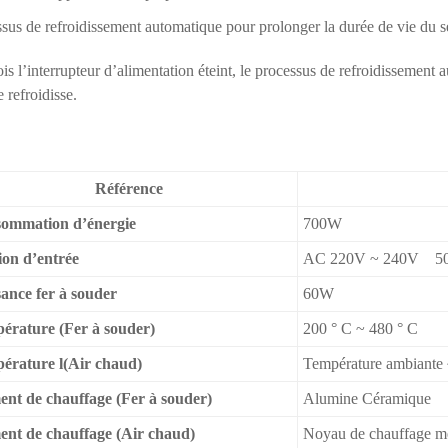
sus de refroidissement automatique pour prolonger la durée de vie du s
is l’interrupteur d’alimentation éteint, le processus de refroidissement 
e refroidisse.
Référence
SS-9
ommation d’énergie
700W
ion d’entrée
AC 220V ~ 240V 5
sance fer à souder
60W
érature (Fer à souder)
200 ° C ~ 480 ° C
érature l(Air chaud)
Température ambiante
ent de chauffage (Fer à souder)
Alumine Céramique
ent de chauffage (Air chaud)
Noyau de chauffage mé