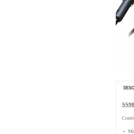
DESC
SS98
Contrô
Mic