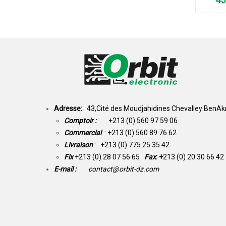
IR A
CHAU
Adresse:
43,Cité des Moudjahidines Chevalley BenAkn
Comptoir :
+213 (0) 560 97 59 06
Commercial
: +213 (0) 560 89 76 62
Livraison
: +213 (0) 775 25 35 42
Fix
+213 (0) 28 07 56 65
Fax
: +
213 (0) 20 30 66 42
E-mail :
contact@orbit-dz.com