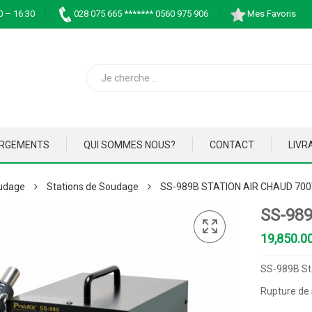
0 – 16:30
028 075 665 ******* 0560 975 906
Mes Favoris
ARGEMENTS
QUI SOMMES NOUS?
CONTACT
LIVR
udage
Stations de Soudage
SS-989B STATION AIR CHAUD 70
SS-98
SS-989B St
Rupture de 