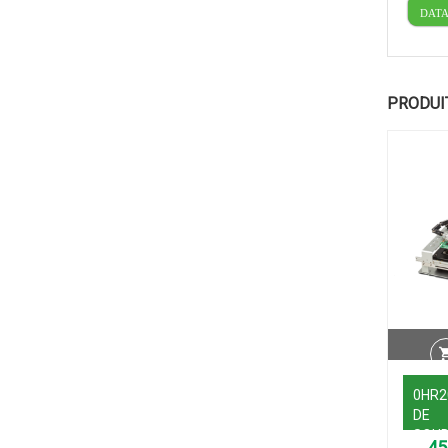
DAT
PRODUI
0HR2
DE
SOU