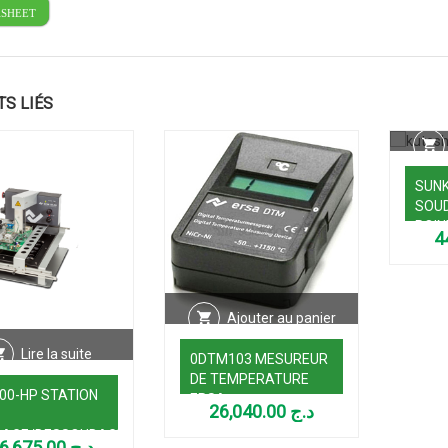
ASHEET
TS LIÉS
SUNK
SOUD
POIN
Ajouter au panier
Lire la suite
0DTM103 MESUREUR
DE TEMPERATURE
00-HP STATION
ERSA
26,040.00
د.ج
DAGE/DESSOUDAGE
456,675.00
د.ج