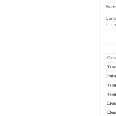
Proces
Une fo
la bus
Cons
Tens
Puis
Temp
Temp
Élém
Élém