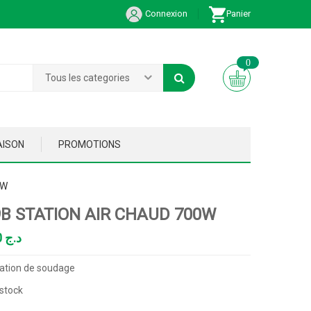
Connexion
Panier
0
Tous les categories
AISON
PROMOTIONS
0W
9B STATION AIR CHAUD 700W
19,850.00
د.ج
ation de soudage
stock