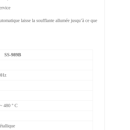
ervice
automatique laisse la soufflante allumée jusqu’à ce que
89B
0Hz
 ~ 480 ° C
tallique