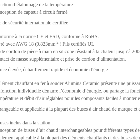
ction d’étalonnage de la température
ception de capteur à circuit fermé
de sécurité internationale certifiée
nforme à la norme CE et ESD, conforme à RoHS.
2
vré avec AWG 18 (0.823mm
) Fils certifiés UL.
 de cordon de pièce à main en silicone résistant à la chaleur jusqu’à 20
tact de masse supplémentaire et prise de cordon d’alimentation.
nce élevée, échauffement rapide et économie d’énergie
lément chauffant en fer à souder Alumina Ceramic présente une puissan
fonction individuelle démarre l’économie d’énergie, ou partage la fonct
pérature et débit d’air réglables pour les composants faciles à monter e
hangeable et applicable à la plupart des buses à air chaud de marque et
uses inclus dans la station .
ception de buses d’air chaud interchangeables pour différents types d
lement applicable à la plupart des éléments chauffants et des buses de