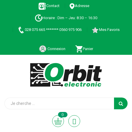
Contact
Adresse
Horaire : Dim – Jeu: 8:30 – 16:30
028 075 665 ******* 0560 975 906
Mes Favoris
Connexion
Panier
0