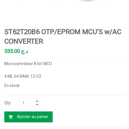
ST62T20B6 OTP/EPROM MCU’S w/AC
CONVERTER
535.00
د.ج
Microcontrôleur 8 bit-MCU
4 KB, 64 RAM, 12 I/O
En stock
Ajouter au panier