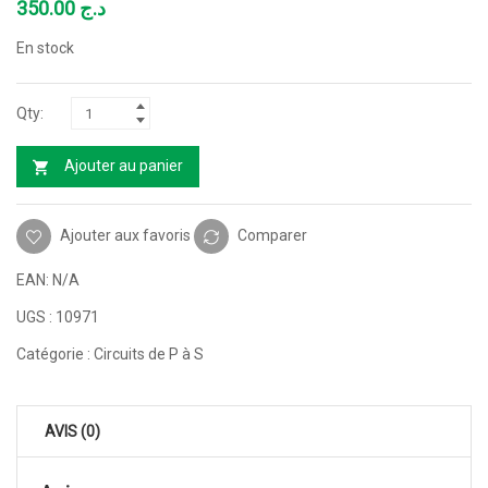
350.00
د.ج
En stock
Ajouter au panier
Ajouter aux favoris
Comparer
EAN:
N/A
UGS :
10971
Catégorie :
Circuits de P à S
AVIS (0)