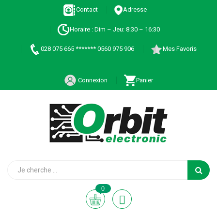
Contact
Adresse
Horaire : Dim – Jeu: 8:30 – 16:30
028 075 665 ******* 0560 975 906
Mes Favoris
Connexion
Panier
0