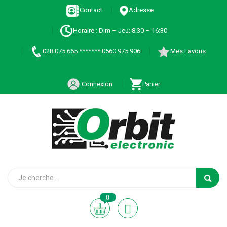
Contact
Adresse
Horaire : Dim – Jeu: 8:30 – 16:30
028 075 665 ******* 0560 975 906
Mes Favoris
Connexion
Panier
0