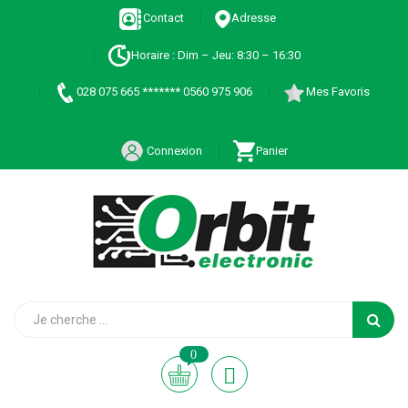
Contact
Adresse
Horaire : Dim – Jeu: 8:30 – 16:30
028 075 665 ******* 0560 975 906
Mes Favoris
Connexion
Panier
0