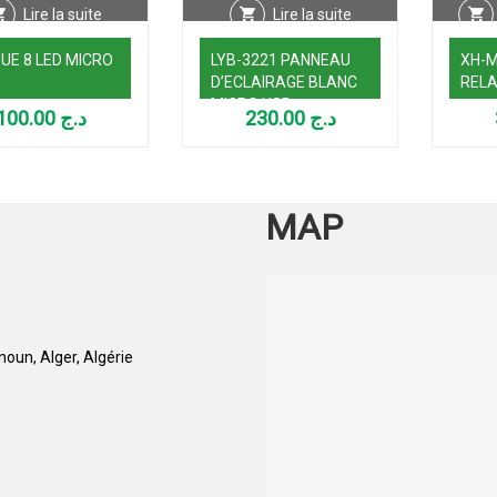
Lire la suite
Lire la suite
UE 8 LED MICRO
LYB-3221 PANNEAU
XH-M
D’ECLAIRAGE BLANC
RELA
MICRO USB
100.00
د.ج
230.00
د.ج
MAP
oun, Alger, Algérie