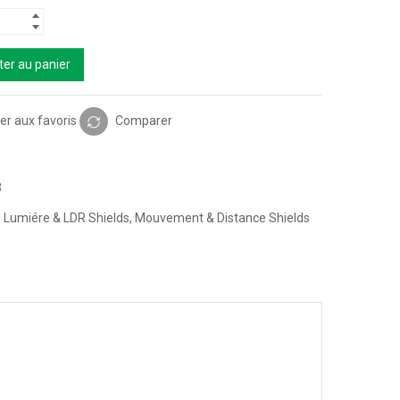
ter au panier
er aux favoris
Comparer
3
:
Lumiére & LDR Shields
,
Mouvement & Distance Shields