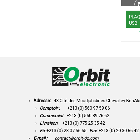
PLAQ
USB
Adresse:
43,Cité des Moudjahidines Chevalley BenAkn
Comptoir :
+213 (0) 560 97 59 06
Commercial
: +213 (0) 560 89 76 62
Livraison
: +213 (0) 775 25 35 42
Fix
+213 (0) 28 07 56 65
Fax
: +
213 (0) 20 30 66 42
E-mail :
contact@orbit-dz.com