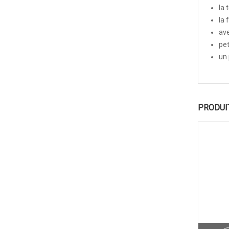
la 
la 
ave
pet
un 
PRODUI