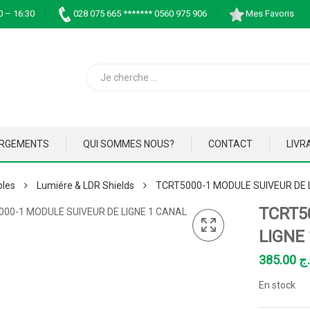
0 – 16:30
028 075 665 ******* 0560 975 906
Mes Favoris
ARGEMENTS
QUI SOMMES NOUS?
CONTACT
LIVR
bles
Lumiére & LDR Shields
TCRT5000-1 MODULE SUIVEUR DE 
TCRT5
LIGNE
385.00
.ج
En stock