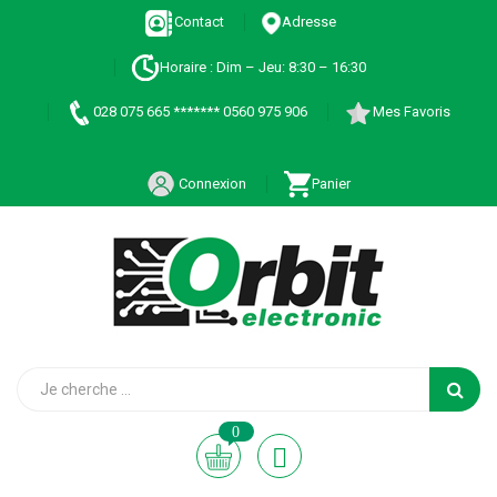
Contact
Adresse
Horaire : Dim – Jeu: 8:30 – 16:30
028 075 665 ******* 0560 975 906
Mes Favoris
Connexion
Panier
0