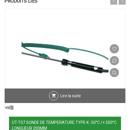
PRODUITS LIÉS
Lire la suite
UT-T07 SONDE DE TEMPERATURE TYPE K -50°C /+ 500°C
LONGUEUR 200MM