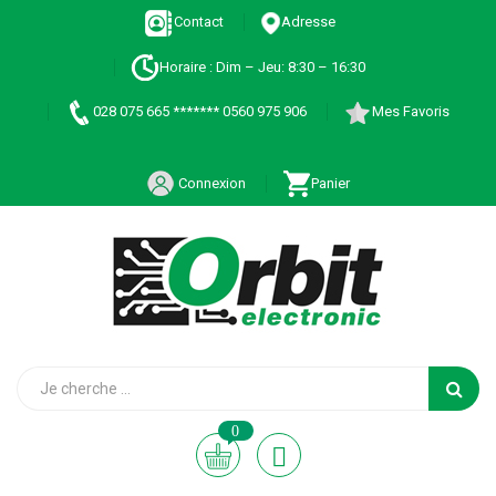
Contact
Adresse
Horaire : Dim – Jeu: 8:30 – 16:30
028 075 665 ******* 0560 975 906
Mes Favoris
Connexion
Panier
0