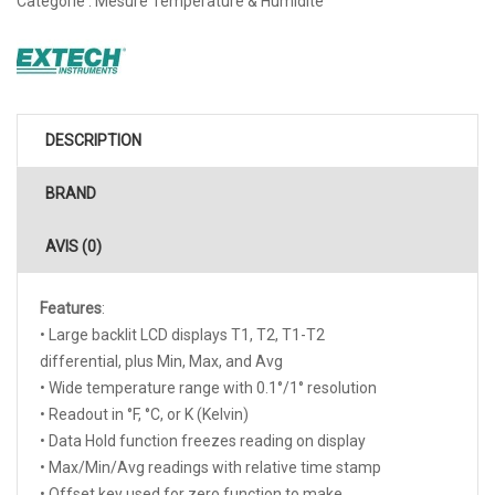
Catégorie :
Mesure Température & Humidité
DESCRIPTION
BRAND
AVIS (0)
Features
:
• Large backlit LCD displays T1, T2, T1-T2
differential, plus Min, Max, and Avg
• Wide temperature range with 0.1°/1° resolution
• Readout in °F, °C, or K (Kelvin)
• Data Hold function freezes reading on display
• Max/Min/Avg readings with relative time stamp
• Offset key used for zero function to make