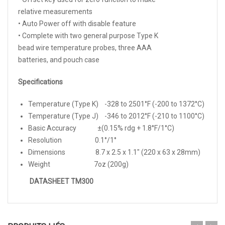
relative measurements
• Auto Power off with disable feature
• Complete with two general purpose Type K
bead wire temperature probes, three AAA
batteries, and pouch case
Specifications
Temperature (Type K) -328 to 2501°F (-200 to 1372°C)
Temperature (Type J) -346 to 2012°F (-210 to 1100°C)
Basic Accuracy ±(0.15% rdg + 1.8°F/1°C)
Resolution 0.1°/1°
Dimensions 8.7 x 2.5 x 1.1″ (220 x 63 x 28mm)
Weight 7oz (200g)
DATASHEET TM300