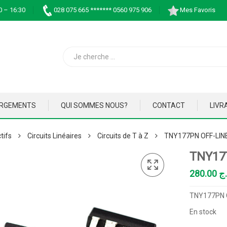
0 – 16:30
028 075 665 ******* 0560 975 906
Mes Favoris
ARGEMENTS
QUI SOMMES NOUS?
CONTACT
LIVR
tifs
Circuits Linéaires
Circuits de T à Z
TNY177PN OFF-LIN
TNY17
280.00
.ج
TNY177PN 
En stock