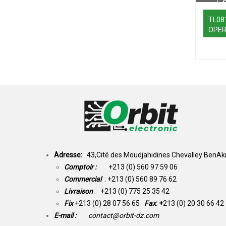
TL08
OPER
Adresse:
43,Cité des Moudjahidines Chevalley BenAkn
Comptoir :
+213 (0) 560 97 59 06
Commercial
: +213 (0) 560 89 76 62
Livraison
: +213 (0) 775 25 35 42
Fix
+213 (0) 28 07 56 65
Fax
: +
213 (0) 20 30 66 42
E-mail :
contact@orbit-dz.com