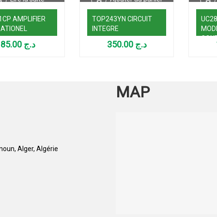
1CP AMPLIFIER
TOP243YN CIRCUIT
UC2
ATIONEL
INTEGRE
MOD
CON
85.00
د.ج
350.00
د.ج
MAP
oun, Alger, Algérie