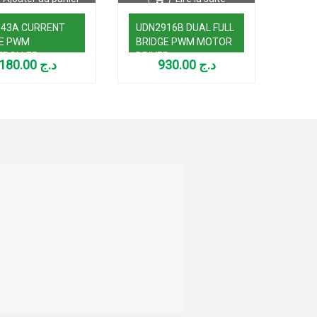
843A CURRENT
UDN2916B DUAL FULL
PC78
E PWM
BRIDGE PWM MOTOR
SIG
TROLLER
DRIVER
TRA
180.00
د.ج
930.00
د.ج
BET
VOLT