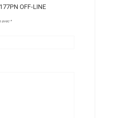
NY177PN OFF-LINE
s avec
*