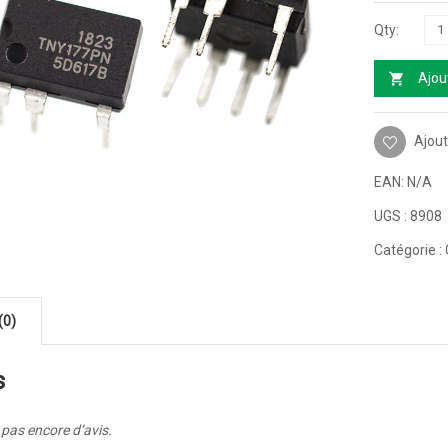
Ajou
Ajout
EAN:
N/A
UGS :
8908
Catégorie :
(0)
s
a pas encore d’avis.