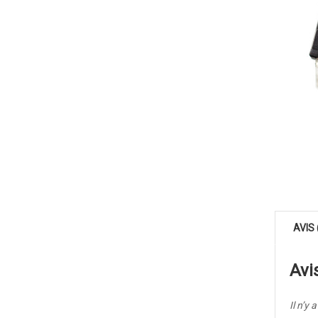
AVIS 
Avi
Il n’y 