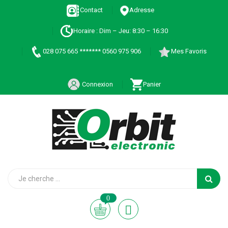
Contact
Adresse
Horaire : Dim – Jeu: 8:30 – 16:30
028 075 665 ******* 0560 975 906
Mes Favoris
Connexion
Panier
0