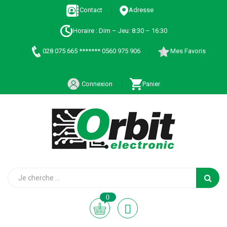
Contact
Adresse
Horaire : Dim – Jeu: 8:30 – 16:30
028 075 665 ******* 0560 975 906
Mes Favoris
Connexion
Panier
0