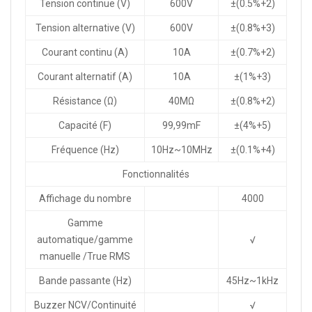
Tension continue (V)
600V
±(0.5%+2)
Tension alternative (V)
600V
±(0.8%+3)
Courant continu (A)
10A
±(0.7%+2)
Courant alternatif (A)
10A
±(1%+3)
Résistance (Ω)
40MΩ
±(0.8%+2)
Capacité (F)
99,99mF
±(4%+5)
Fréquence (Hz)
10Hz~10MHz
±(0.1%+4)
Fonctionnalités
Affichage du nombre
4000
Gamme
automatique/gamme
√
manuelle /True RMS
Bande passante (Hz)
45Hz~1kHz
Buzzer NCV/Continuité
√