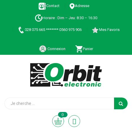
Contact
Adresse
Horaire : Dim – Jeu: 8:30 – 16:30
028 075 665 ******* 0560 975 906
Mes Favoris
Connexion
Panier
0