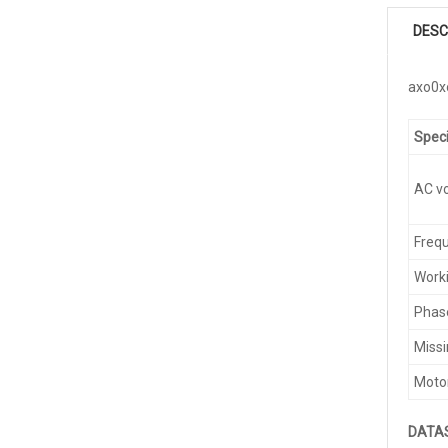
DESC
axo0x
Speci
AC vo
Freq
Worki
Phase
Missi
Motor
DATA