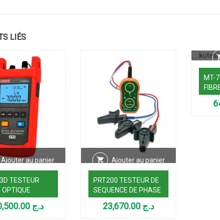
TS LIÉS
MT-7
FIBR
Ajouter au panier
Ajouter au panier
3D TESTEUR
PRT200 TESTEUR DE
E OPTIQUE
SEQUENCE DE PHASE
10,500.00
د.ج
23,670.00
د.ج