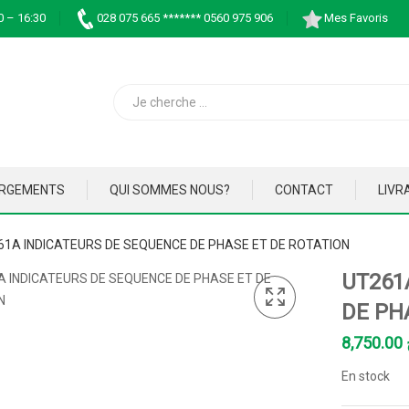
0 – 16:30
028 075 665 ******* 0560 975 906
Mes Favoris
ARGEMENTS
QUI SOMMES NOUS?
CONTACT
LIVR
61A INDICATEURS DE SEQUENCE DE PHASE ET DE ROTATION
UT261
DE PH
8,750.00
En stock