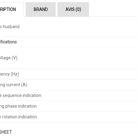
RIPTION
BRAND
AVIS (0)
o husband
fications
ltage (V)
uency (Hz)
ng current (A)
 sequence indication
ng phase indication
 rotation indication
SHEET