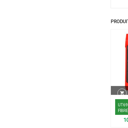
PRODUI
UT69
FIBR