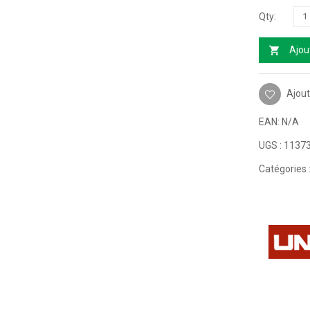
Ajou
Ajout
EAN:
N/A
UGS :
1137
Catégories 