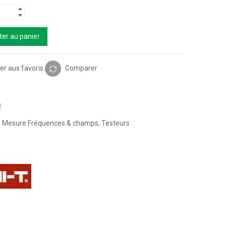
ter au panier
er aux favoris
Comparer
3
:
Mesure Fréquences & champs
,
Testeurs