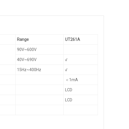
Range
UT261A
90V~600V
40V~690V
√
15Hz~400Hz
√
＜1mA
LCD
LCD