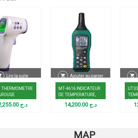
Lire la suite
Ajouter au panier
0 THERMOMETRE
MT-4616 INDICATEUR
UT33
AROUGE
DE TEMPERATURE,
TEM
D’HUMIDITE ET DE
DAT
22,255.00
د.ج
14,200.00
د.ج
POINT DE ROSEE
MAP