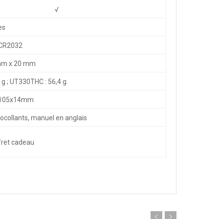
√
es
CR2032
mm x 20 mm
g ; UT330THC : 56,4 g.
105x14mm
utocollants, manuel en anglais
fret cadeau