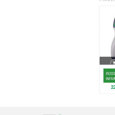
IR20
INFR