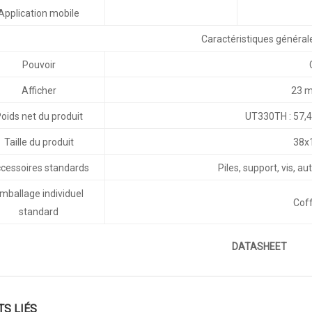
Application mobile
Caractéristiques général
Pouvoir
Afficher
23 
oids net du produit
UT330TH : 57,4 
Taille du produit
38x
cessoires standards
Piles, support, vis, a
mballage individuel
Cof
standard
DATASHEET
TS LIÉS