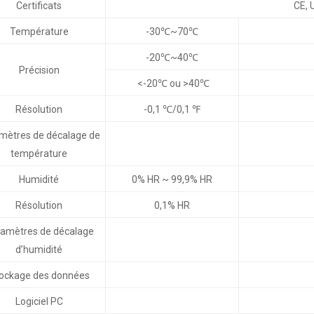
Certificats
CE, 
Température
-30℃~70℃
-20℃~40℃
Précision
<-20℃ ou >40℃
Résolution
-0,1 ℃/0,1 ℉
mètres de décalage de
température
Humidité
0% HR ~ 99,9% HR
Résolution
0,1% HR
amètres de décalage
d’humidité
ockage des données
Logiciel PC