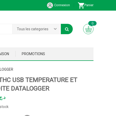
Connexion
Panier
0
Tous les categories
AISON
PROMOTIONS
ALOGGER
THC USB TEMPERATURE ET
ITE DATALOGGER
د.ج
stock