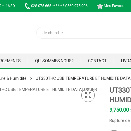
0 – 16:30
028 075 665 ******* 0560 975 906
Mes Favoris
ARGEMENTS
QUI SOMMES NOUS?
CONTACT
LIVR
re & Humidité
UT330THC USB TEMPERATURE ET HUMIDITE DAT
UT330
HUMID
9,750.00
Rupture de 