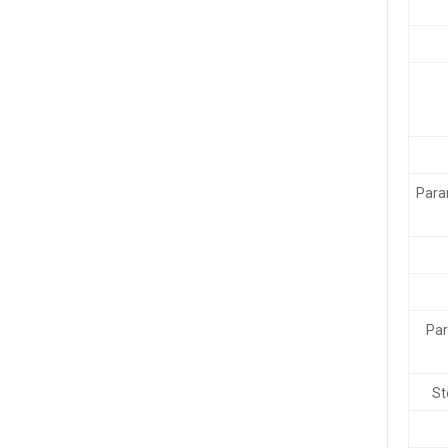
Para
Par
St