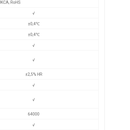
UKCA, RoHS
√
±0,4℃
±0,4℃
√
√
±2,5% HR
√
√
64000
√