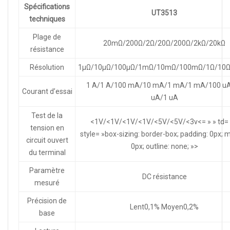
Spécifications
UT3513
techniques
Plage de
20mΩ/200Ω/2Ω/20Ω/200Ω/2kΩ/20kΩ
résistance
Résolution
1µΩ/10µΩ/100µΩ/1mΩ/10mΩ/100mΩ/1Ω/10Ω
1 A/1 A/100 mA/10 mA/1 mA/1 mA/100 u
Courant d’essai
uA/1 uA
Test de la
<1V/<1V/<1V/<1V/<5V/<5V/<3v<= » » td= 
tension en
style= »box-sizing: border-box; padding: 0px; m
circuit ouvert
0px; outline: none; »>
du terminal
Paramètre
DC résistance
mesuré
Précision de
Lent0,1% Moyen0,2%
base