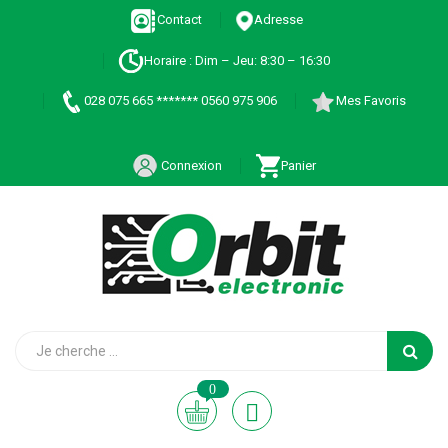
Contact
Adresse
Horaire : Dim – Jeu: 8:30 – 16:30
028 075 665 ******* 0560 975 906
Mes Favoris
Connexion
Panier
0