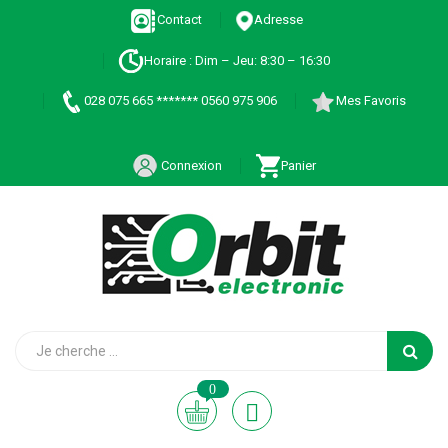
Contact
Adresse
Horaire : Dim – Jeu: 8:30 – 16:30
028 075 665 ******* 0560 975 906
Mes Favoris
Connexion
Panier
0