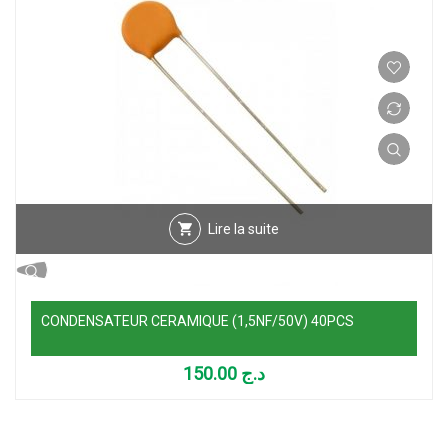
Lire la suite
CONDENSATEUR CERAMIQUE (1,5NF/50V) 40PCS
150.00
د.ج