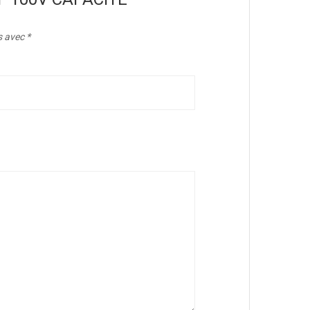
s avec
*