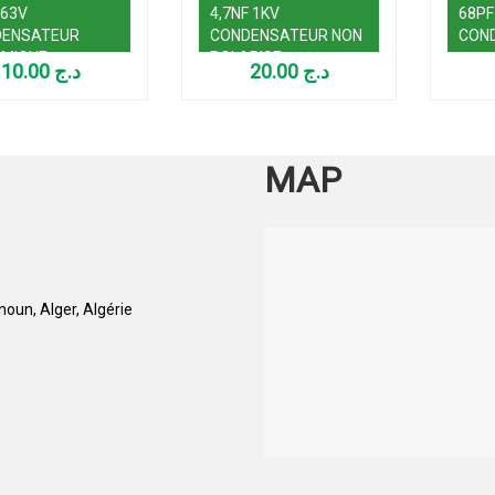
 63V
4,7NF 1KV
68PF
DENSATEUR
CONDENSATEUR NON
CON
MIQUE
POLARISE
10.00
د.ج
20.00
د.ج
MAP
oun, Alger, Algérie