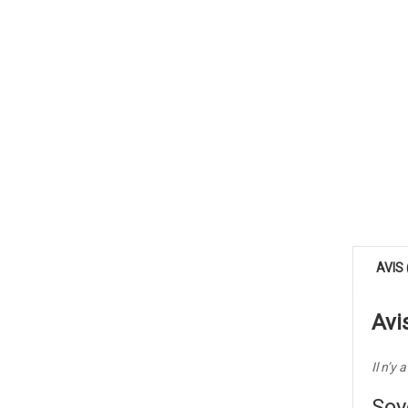
AVIS 
Avi
Il n’y 
Soy