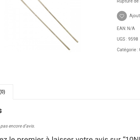
Rupture de 
Ajout
EAN:
N/A
UGS :
9598
Catégorie :
(0)
s
a pas encore d’avis.
ez le premier à laisser votre avis sur “1