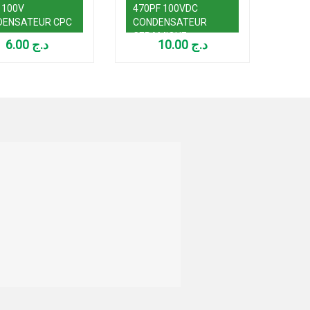
 100V
470PF 100VDC
560P
DENSATEUR CPC
CONDENSATEUR
CON
CERAMIQUE
CER
6.00
د.ج
10.00
د.ج