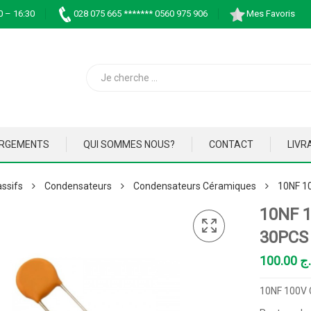
0 – 16:30
028 075 665 ******* 0560 975 906
Mes Favoris
ARGEMENTS
QUI SOMMES NOUS?
CONTACT
LIVR
ssifs
Condensateurs
Condensateurs Céramiques
10NF 1
10NF 
30PCS
100.00
.ج
10NF 100V