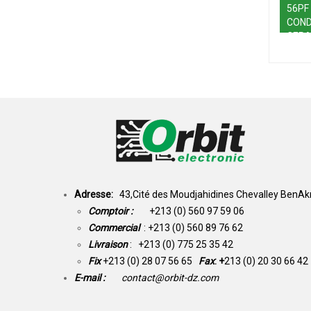
56PF
CON
CERA
Adresse:
43,Cité des Moudjahidines Chevalley BenAkn
Comptoir :
+213 (0) 560 97 59 06
Commercial
: +213 (0) 560 89 76 62
Livraison
: +213 (0) 775 25 35 42
Fix
+213 (0) 28 07 56 65
Fax
: +
213 (0) 20 30 66 42
E-mail :
contact@orbit-dz.com