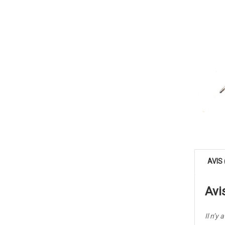
AVIS 
Avi
Il n’y 