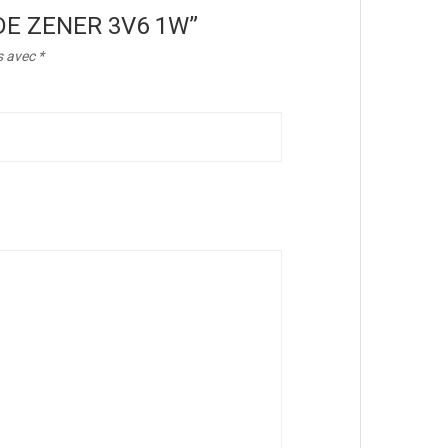
IODE ZENER 3V6 1W”
s avec
*