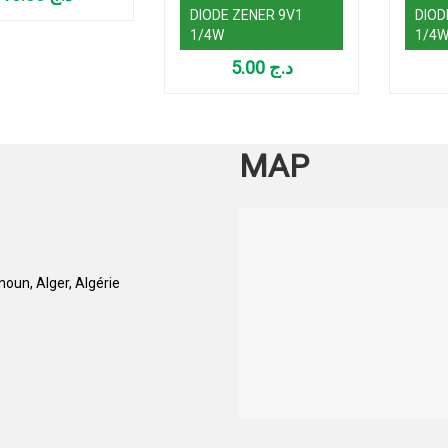
DIODE ZENER 9V1
DIOD
1/4W
1/4
5.00
د.ج
MAP
oun, Alger, Algérie