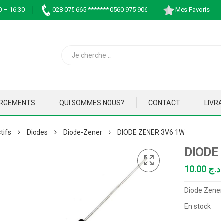
0 – 16:30
028 075 665 ******* 0560 975 906
Mes Favoris
ARGEMENTS
QUI SOMMES NOUS?
CONTACT
LIVR
tifs
Diodes
Diode-Zener
DIODE ZENER 3V6 1W
DIODE
10.00
د.ج
Diode Zener
En stock