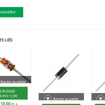
TS LIÉS
Ajouter au panier
37B DIODE
R 8V2 1/2W
Ajouter au panier
10.00
د.ج