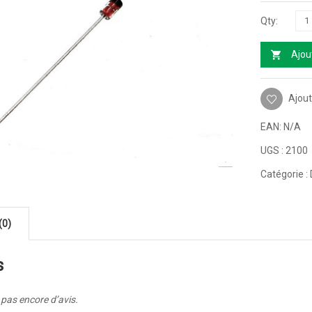
Ajou
Ajout
EAN:
N/A
UGS :
2100
Catégorie :
(0)
s
a pas encore d’avis.