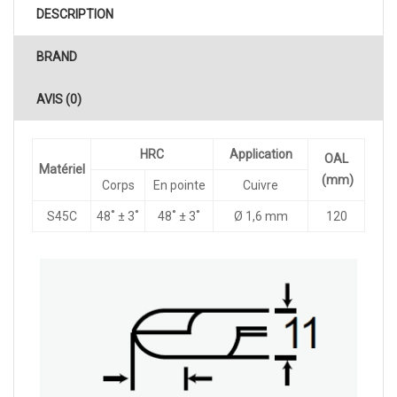
DESCRIPTION
BRAND
AVIS (0)
HRC
Application
OAL
Matériel
(mm)
Corps
En pointe
Cuivre
S45C
48˚ ± 3˚
48˚ ± 3˚
Ø 1,6 mm
120