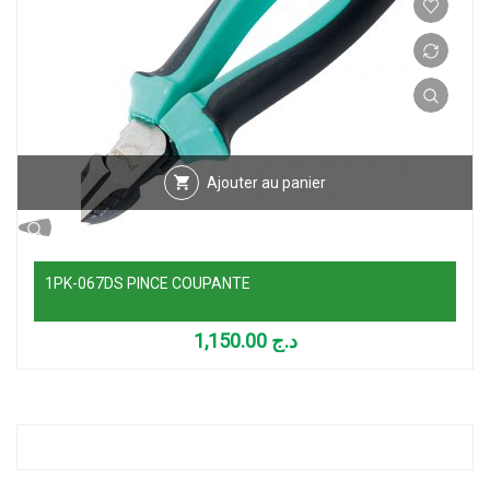
Ajouter au panier
1PK-067DS PINCE COUPANTE
1,150.00
د.ج