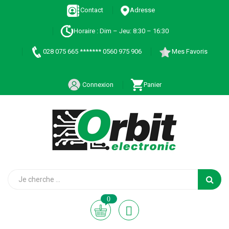
Contact
Adresse
Horaire : Dim – Jeu: 8:30 – 16:30
028 075 665 ******* 0560 975 906
Mes Favoris
Connexion
Panier
0